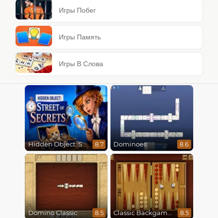
Игры Побег
Игры Память
Игры В Слова
Hidden Object: Street Of Secrets
Dominoes
8.7
8.6
Domino Classic
Classic Backgammon
8.5
8.5