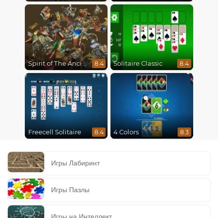
Spirit of The Ancient Forest
Solitaire Classic
8.4
8.4
Freecell Solitaire
4 Colors
8.4
8.3
Игры Лабиринт
Игры Пазлы
Игры на Интеллект