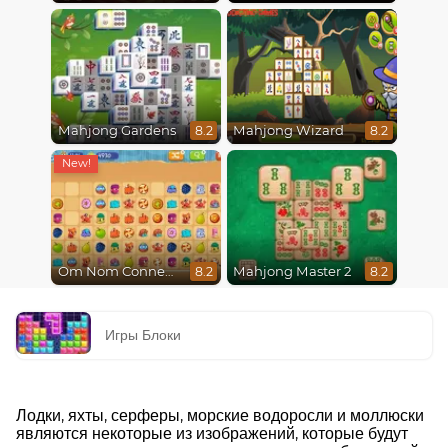
Mahjong Gardens
Mahjong Wizard
8.2
8.2
Om Nom Connect Classic
Mahjong Master 2
8.2
8.2
Игры Блоки
Лодки, яхты, серферы, морские водоросли и моллюски
являются некоторые из изображений, которые будут