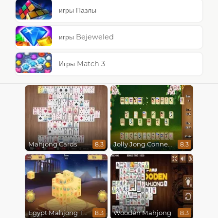
игры Пазлы
игры Bejeweled
Игры Match 3
Mahjong Cards
Jolly Jong Connect
8.3
8.3
Egypt Mahjong Triple Dimensions
Wooden Mahjong
8.3
8.3