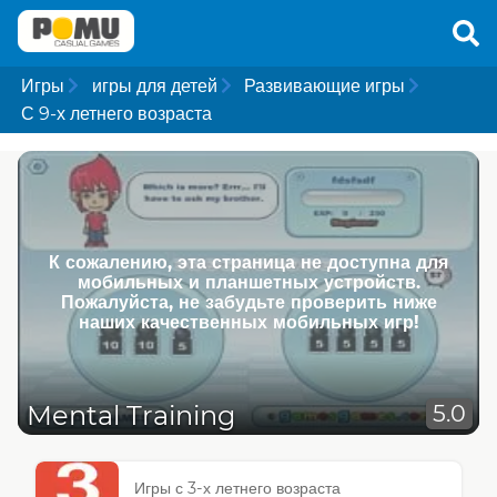
Игры
игры для детей
Развивающие игры
С 9-х летнего возраста
К сожалению, эта страница не доступна для
мобильных и планшетных устройств.
Пожалуйста, не забудьте проверить ниже
наших качественных мобильных игр!
Mental Training
5.0
Игры с 3-х летнего возраста