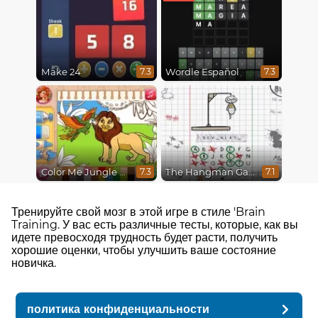
Make 24
Wordle Español
7.3
7.3
Color Me Jungle Animals
The Hangman Game Scrawl
7.3
7.1
Тренируйте свой мозг в этой игре в стиле 'Brain
Training. У вас есть различные тесты, которые, как вы
идете превосходя трудность будет расти, получить
хорошие оценки, чтобы улучшить ваше состояние
новичка.
политика конфиденциальности