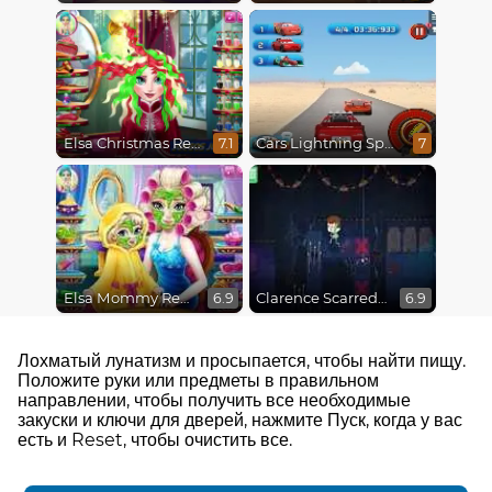
Elsa Christmas Real Haircuts
Cars Lightning Speed
7.1
7
Elsa Mommy Real Makeover
Clarence Scarred Silly
6.9
6.9
Лохматый лунатизм и просыпается, чтобы найти пищу.
Положите руки или предметы в правильном
направлении, чтобы получить все необходимые
закуски и ключи для дверей, нажмите Пуск, когда у вас
есть и Reset, чтобы очистить все.