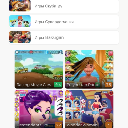
Игры Скуби-ду
Игры Супердевчонки
Игры Bakugan
Racing Movie Cars
Polynesian Princess Real Haircuts
9.4
7.5
Descendants Trendsetters
Wonder Woman Fashion Event
7.2
7.1