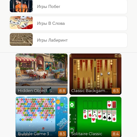
Игры Побег
Игры В Слова
Игры Лабиринт
Hidden Object: Street Of Secrets
Classic Backgammon
8.8
8.5
Bubble Game 3 Christmas
Solitaire Classic
8.5
8.4