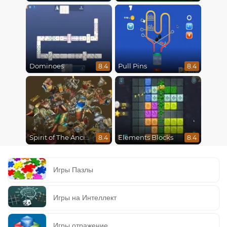
Dominoes
Pull Pins
8.4
8.4
Spirit of The Ancient Forest
Elements Blocks
8.4
8.4
Игры Пазлы
Игры на Интеллект
Игры отражение