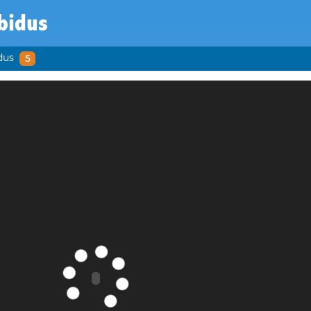
bidus
dus
5