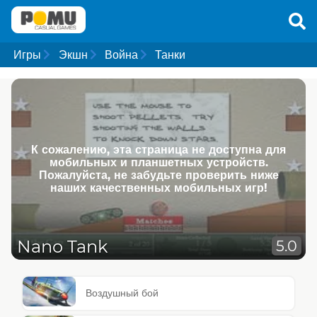
Игры
Экшн
Война
Танки
К сожалению, эта страница не доступна для
мобильных и планшетных устройств.
Пожалуйста, не забудьте проверить ниже
наших качественных мобильных игр!
Nano Tank
5.0
Воздушный бой