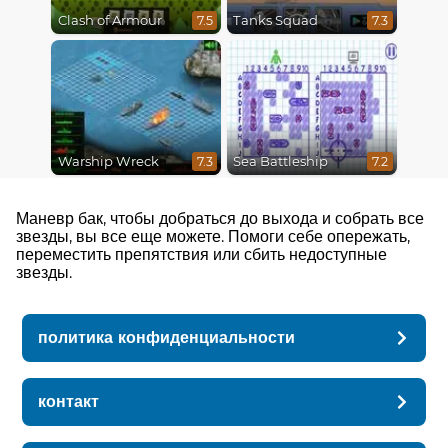
Clash of Armour
Tanks Squad
7.5
7.3
Warship Wreck
Sea Battleship
7.3
7.2
Маневр бак, чтобы добраться до выхода и собрать все
звезды, вы все еще можете. Помоги себе опережать,
переместить препятствия или сбить недоступные
звезды.
политика конфиденциальности
контакт