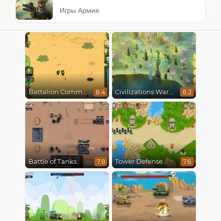
Игры Армия
Battalion Commander
Civilizations Wars Master Edition
8.4
8.2
Battle of Tanks
Tower Defense
7.8
7.6