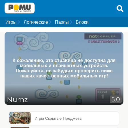
Игры
Логические
Пазлы
Блоки
К сожалению, эта страница не доступна для
мобильных и планшетных устройств.
Пожалуйста, не забудьте проверить ниже
наших качественных мобильных игр!
Numz
5.0
Игры Скрытые Предметы