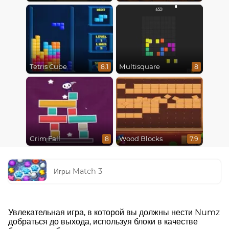
Tetris Cube
Multisquare
8.1
8
Grim Fall
Wood Blocks
8
7.9
Игры Match 3
Увлекательная игра, в которой вы должны нести Numz
добраться до выхода, используя блоки в качестве