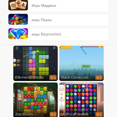
Игры Маджонг
игры Пазлы
игры Bejeweled
Elements Blocks
Stack Construction
8.4
8.3
Zoo Boom
Mythical Jewels
8.2
8.2