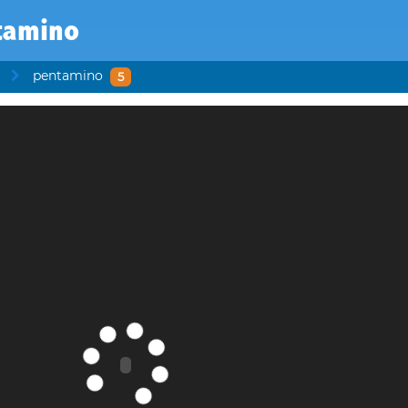
tamino
pentamino
5