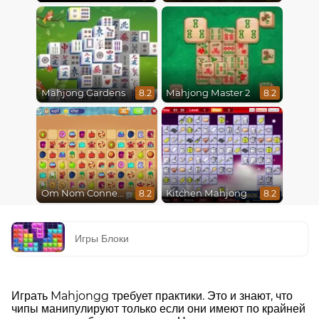
Mahjong Gardens
Mahjong Master 2
8.2
8.2
Om Nom Connect Classic
Kitchen Mahjong
8.2
8.2
Игры Блоки
Играть Mahjongg требует практики. Это и знают, что
чипы манипулируют только если они имеют по крайней