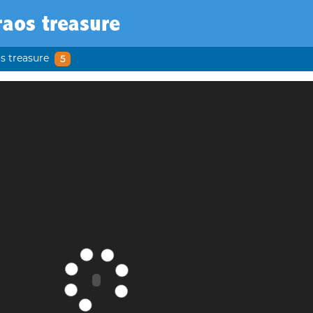
aos treasure
s treasure
5