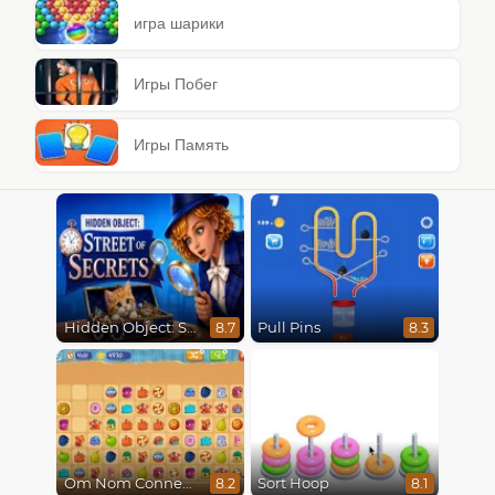
игра шарики
Игры Побег
Игры Память
Hidden Object: Street Of Secrets
Pull Pins
8.7
8.3
Om Nom Connect Classic
Sort Hoop
8.2
8.1