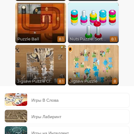
Puzzle Ball
Nuts Puzzle: Sort By Color
8.1
8.1
Jigsaw Puzzle Classic
Jigsaw Puzzle
8.1
8
Игры В Слова
Игры Лабиринт
Игры на Интеллект