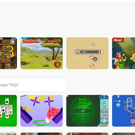
3
гры Yepi