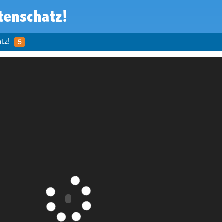
tenschatz!
tz!
5