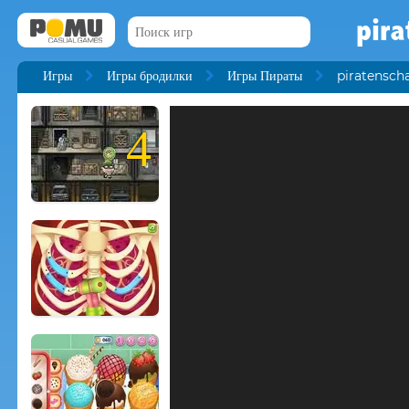
pira
Игры
Игры бродилки
Игры Пираты
piratenscha
4