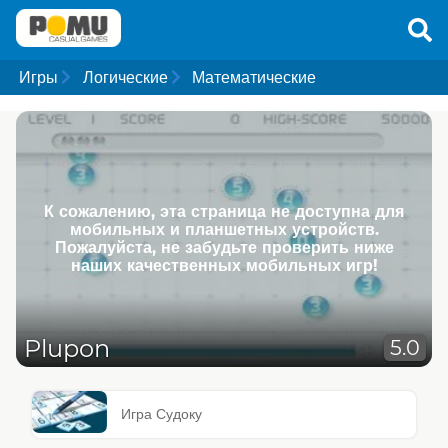
Игры
Логические
Математические
К сожалению, эта страница не доступна для
мобильных и планшетных устройств.
Пожалуйста, не забудьте проверить ниже
наших качественных мобильных игр!
Plupon
5.0
Игра Судоку