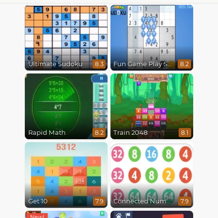
Ultimate Sudoku
Fun Game Play Sudoku
8.3
8.2
Rapid Math
Train 2048
8.2
8.1
Get 10
Connected Numbers
7.9
7.9