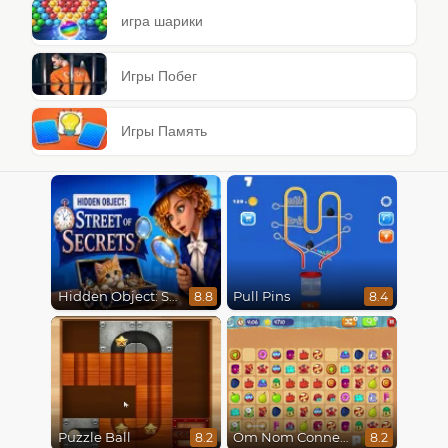
игра шарики
Игры Побег
Игры Память
Hidden Object: Street Of Secrets
Pull Pins
8.8
8.4
Puzzle Ball
Om Nom Connect Classic
8.2
8.2