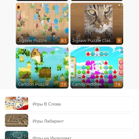
Jigsaw Puzzle
Jigsaw Puzzle Classic
8.1
8
Cartoon Puzzle
Candy Riddles
7.9
7.8
Игры В Слова
Игры Лабиринт
Игры на Интеллект