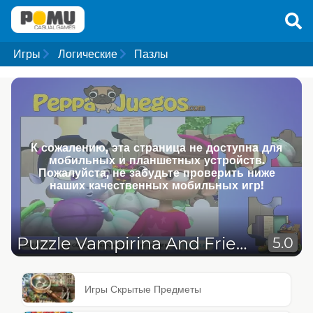
Игры
Логические
Пазлы
К сожалению, эта страница не доступна для
мобильных и планшетных устройств.
Пожалуйста, не забудьте проверить ниже
наших качественных мобильных игр!
Puzzle Vampirina And Friends
5.0
Игры Скрытые Предметы