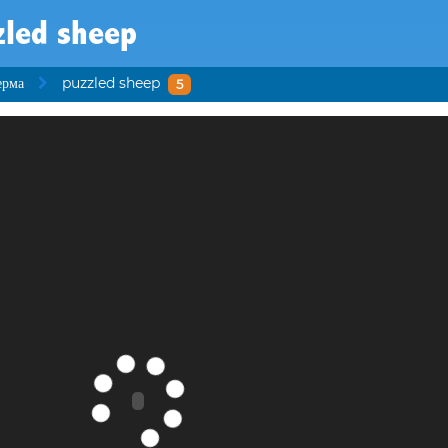
zled sheep
ерма
puzzled sheep
5