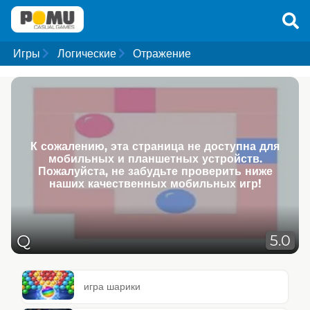
Игры
Логические
Отражение
К сожалению, эта страница не доступна для
мобильных и планшетных устройств.
Пожалуйста, не забудьте проверить ниже
наших качественных мобильных игр!
Q
5.0
игра шарики