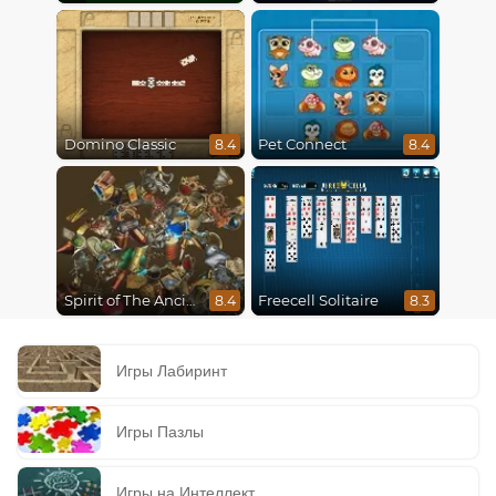
Domino Classic
Pet Connect
8.4
8.4
Spirit of The Ancient Forest
Freecell Solitaire
8.4
8.3
Игры Лабиринт
Игры Пазлы
Игры на Интеллект