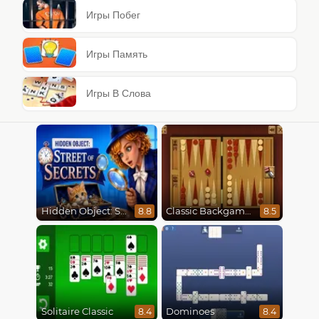
Игры Побег
Игры Память
Игры В Слова
Hidden Object: Street Of Secrets
Classic Backgammon
8.8
8.5
Solitaire Classic
Dominoes
8.4
8.4