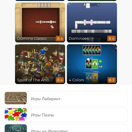
Domino Classic
Dominoes
8.4
8.4
Spirit of The Ancient Forest
4 Colors
8.4
8.3
Игры Лабиринт
Игры Пазлы
Игры на Интеллект