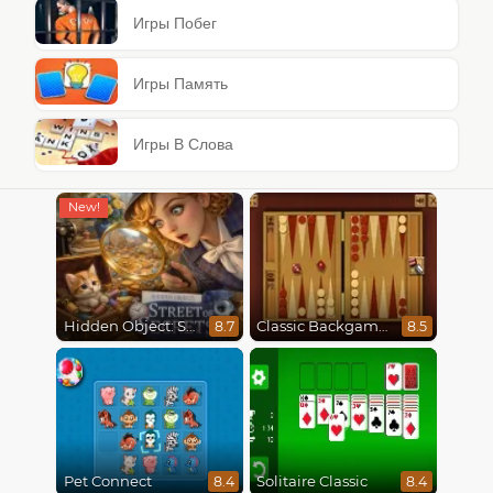
Игры Побег
Игры Память
Игры В Слова
Hidden Object: Street Of Secrets
Classic Backgammon
8.7
8.5
Pet Connect
Solitaire Classic
8.4
8.4