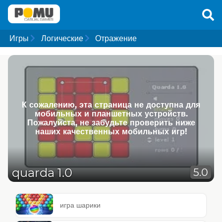
Игры
Логические
Отражение
К сожалению, эта страница не доступна для
мобильных и планшетных устройств.
Пожалуйста, не забудьте проверить ниже
наших качественных мобильных игр!
quarda 1.0
5.0
игра шарики