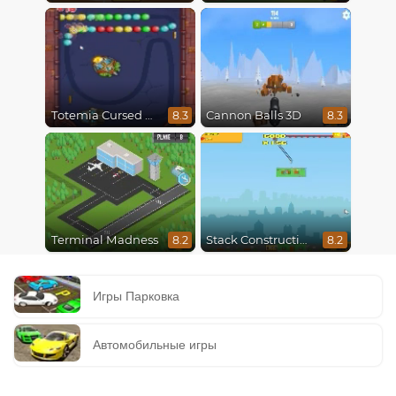
Totemia Cursed Marbles
Cannon Balls 3D
8.3
8.3
Terminal Madness
Stack Construction
8.2
8.2
Игры Парковка
Автомобильные игры