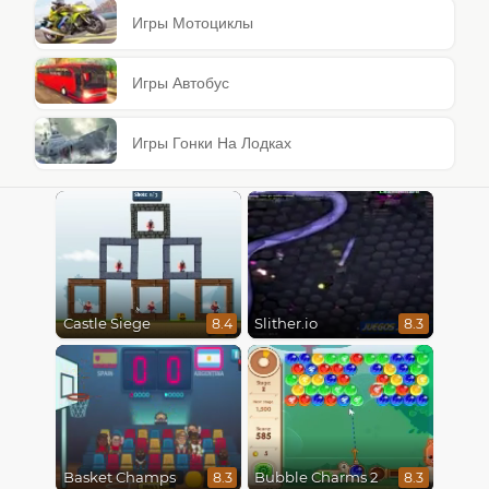
Игры Мотоциклы
Игры Автобус
Игры Гонки На Лодках
Castle Siege
Slither.io
8.4
8.3
Basket Champs
Bubble Charms 2
8.3
8.3