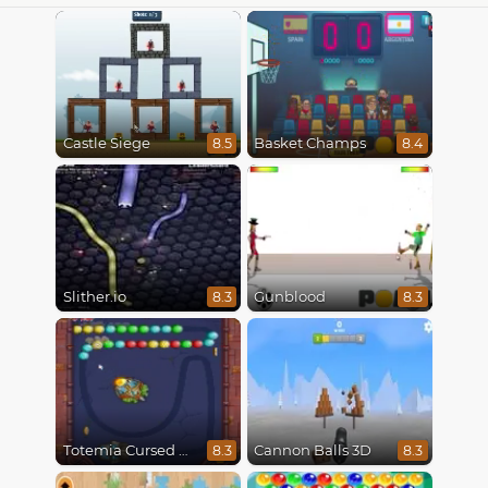
Castle Siege
Basket Champs
8.5
8.4
Slither.io
Gunblood
8.3
8.3
Totemia Cursed Marbles
Cannon Balls 3D
8.3
8.3