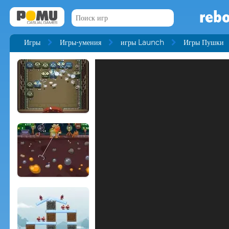
reb
Игры
Игры-умения
игры Launch
Игры Пушки