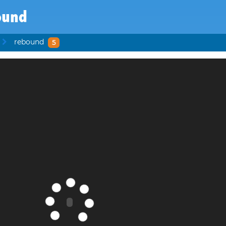
ound
rebound
5