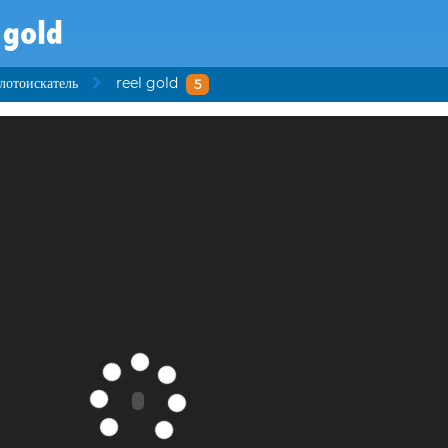
 gold
лотоискатель
reel gold
5