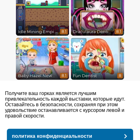
Idle Mining Empire
Draculaura Dentist
8.1
8.1
Baby Hazel Newborn Vaccination
Fun Dentist
8.1
8
Получите ваш горках является лучшим
привлекательность каждой выставки, которые идут.
Оставайтесь в безопасности, сохраняя при этом
удовольствие останавливается с курсором левой и
правой скорости.
политика конфиденциальности