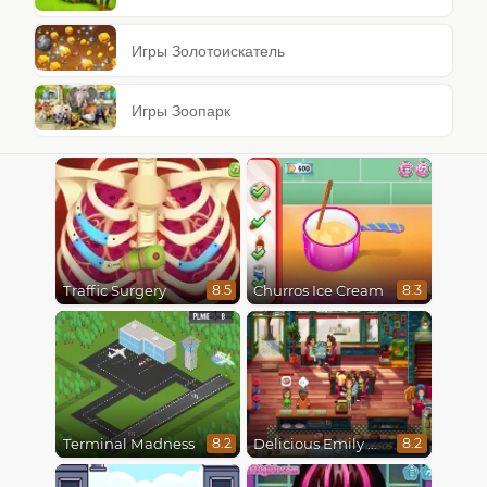
Игры Золотоискатель
Игры Зоопарк
Traffic Surgery
Churros Ice Cream
8.5
8.3
Terminal Madness
Delicious Emily New Beginning
8.2
8.2