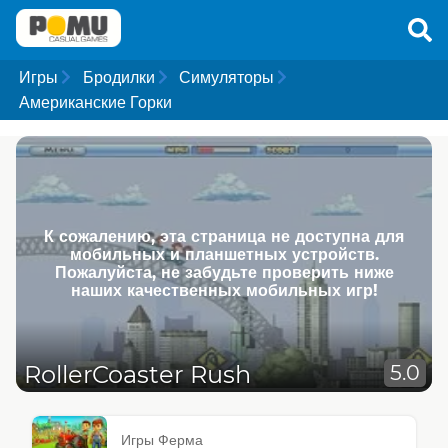
Игры
Бродилки
Симуляторы
Американские Горки
К сожалению, эта страница не доступна для
мобильных и планшетных устройств.
Пожалуйста, не забудьте проверить ниже
наших качественных мобильных игр!
RollerCoaster Rush
5.0
Игры Ферма