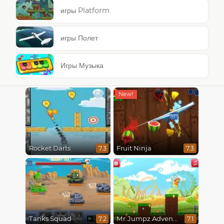
игры Platform
игры Полет
Игры Музыка
Rocket Darts
Fruit Ninja
7.3
7.3
Tanks Squad
Mr.Jumpz Adventureland
7.2
7.1