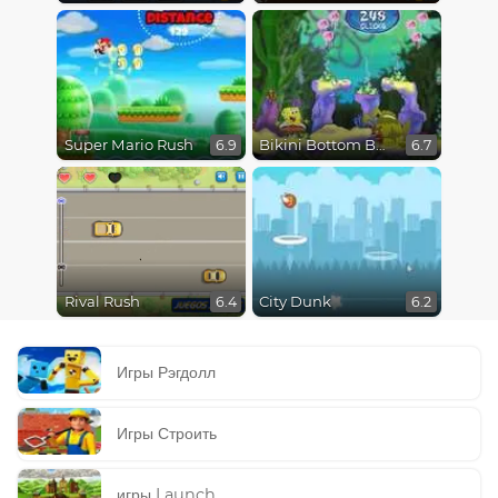
Super Mario Rush
Bikini Bottom Button Bash
6.9
6.7
Rival Rush
City Dunk
6.4
6.2
Игры Рэгдолл
Игры Строить
игры Launch