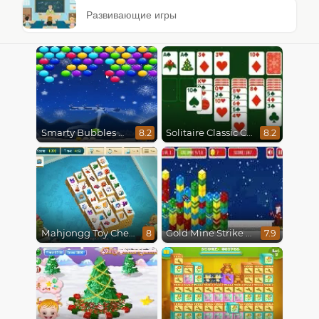
Развивающие игры
Smarty Bubbles X-Mas Edition
Solitaire Classic Christmas
8.2
8.2
Mahjongg Toy Chest
Gold Mine Strike Christmas
8
7.9