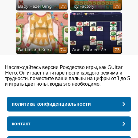
Baby Hazel Gingerbread House
Toy Factory
7.7
7.7
Barbie and Ken a Perfect Christmas
Onet Connect Christmas
7.4
7.3
Наслаждайтесь версии Рождество игры, как Guitar
Hero. Он играет на гитаре песни каждого режима и
трудности, поместите ваши пальцы на цифры от 1 до 5
и играть цвет ноты, когда это необходимо.
политика конфиденциальности
контакт