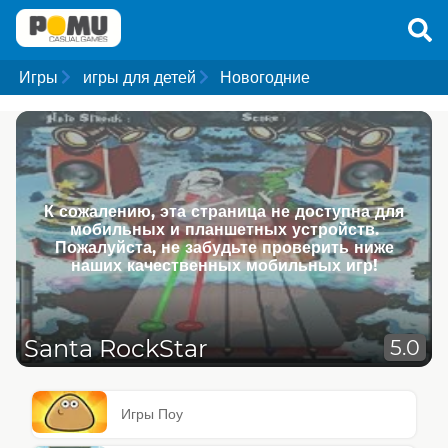
Игры
игры для детей
Новогодние
К сожалению, эта страница не доступна для
мобильных и планшетных устройств.
Пожалуйста, не забудьте проверить ниже
наших качественных мобильных игр!
Santa RockStar
5.0
Игры Поу