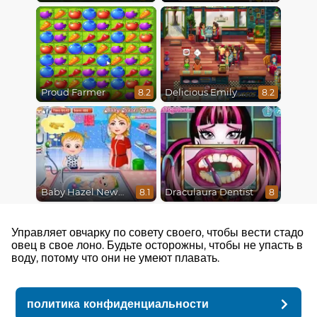
Proud Farmer
Delicious Emily New Beginning
8.2
8.2
Baby Hazel Newborn Vaccination
Draculaura Dentist
8.1
8
Управляет овчарку по совету своего, чтобы вести стадо
овец в свое лоно. Будьте осторожны, чтобы не упасть в
воду, потому что они не умеют плавать.
политика конфиденциальности