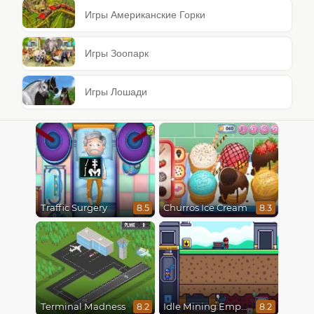
Игры Американские Горки
Игры Зоопарк
Игры Лошади
Traffic Surgery
Churros Ice Cream
8.5
8.3
Terminal Madness
Idle Mining Empire
8.2
8.2