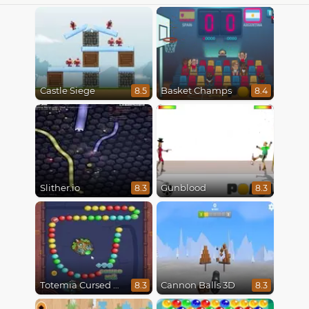
Castle Siege
Basket Champs
8.5
8.4
Slither.io
Gunblood
8.3
8.3
Totemia Cursed Marbles
Cannon Balls 3D
8.3
8.3