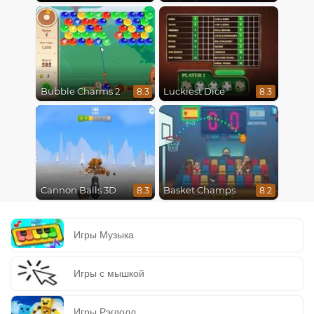
Bubble Charms 2
Luckiest Dice
8.3
8.3
Cannon Balls 3D
Basket Champs
8.3
8.2
Игры Музыка
Игры с мышкой
Игры Рэгдолл