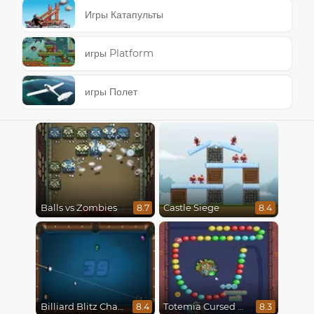
Игры Катапульты
игры Platform
игры Полет
Balls vs Zombies
Castle Siege
8.7
8.4
Billiard Blitz Challenge
Totemia Cursed Marbles
8.4
8.3