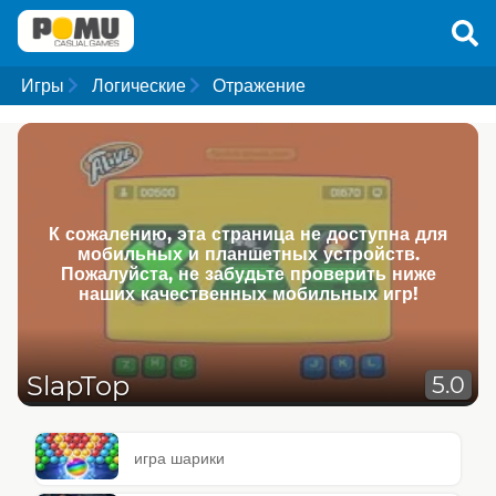
Игры
Логические
Отражение
К сожалению, эта страница не доступна для
мобильных и планшетных устройств.
Пожалуйста, не забудьте проверить ниже
наших качественных мобильных игр!
SlapTop
5.0
игра шарики