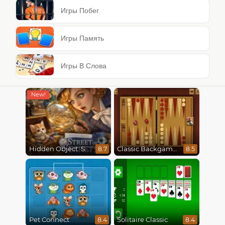
Игры Побег
Игры Память
Игры В Слова
Hidden Object: Street Of Secrets
Classic Backgammon
8.7
8.5
Pet Connect
Solitaire Classic
8.4
8.4