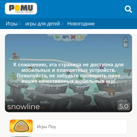
Игры
игры для детей
Новогодние
К сожалению, эта страница не доступна для
мобильных и планшетных устройств.
Пожалуйста, не забудьте проверить ниже
наших качественных мобильных игр!
snowline
5.0
Игры Поу