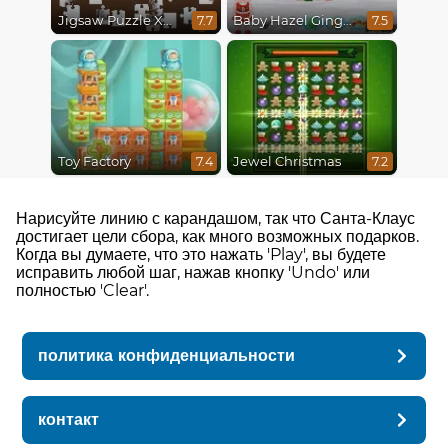
Jigsaw Puzzle XMas
Baby Hazel Gingerbread House
7.7
7.5
Toy Factory
Jewel Christmas
7.4
7.2
Нарисуйте линию с карандашом, так что Санта-Клаус
достигает цели сбора, как много возможных подарков.
Когда вы думаете, что это нажать 'Play', вы будете
исправить любой шаг, нажав кнопку 'Undo' или
полностью 'Clear'.
политика конфиденциальности
контакт