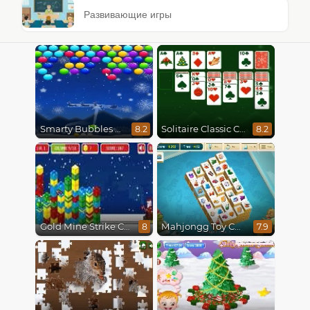
Развивающие игры
Smarty Bubbles X-Mas Edition
Solitaire Classic Christmas
8.2
8.2
Gold Mine Strike Christmas
Mahjongg Toy Chest
8
7.9