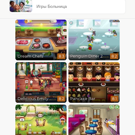
Игры Больница
Dream Chefs
Penguin Diner 2
8.3
8.2
Delicious Emily New Beginning
Pancake Bar
8.2
8.1