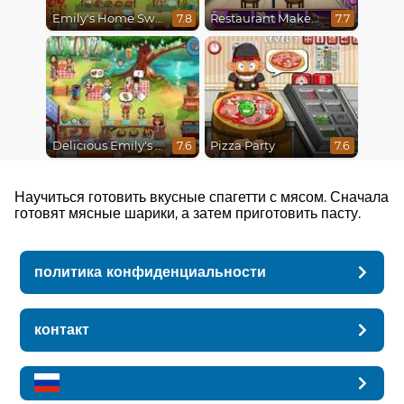
Emily's Home Sweet Home
Restaurant Makeover
7.8
7.7
Delicious Emily's Hopes And Fears
Pizza Party
7.6
7.6
Научиться готовить вкусные спагетти с мясом. Сначала
готовят мясные шарики, а затем приготовить пасту.
политика конфиденциальности
контакт