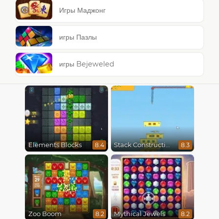
Игры Маджонг
игры Пазлы
игры Bejeweled
Elements Blocks
Stack Construction
8.4
8.3
Zoo Boom
Mythical Jewels
8.2
8.2