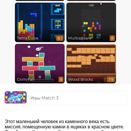
Tetris Cube
Multisquare
8.1
8
Grim Fall
Wood Blocks
8
7.9
Игры Match 3
Этот маленький человек из каменного века есть
миссия, помещенную камни в ящиках в красном цвете.