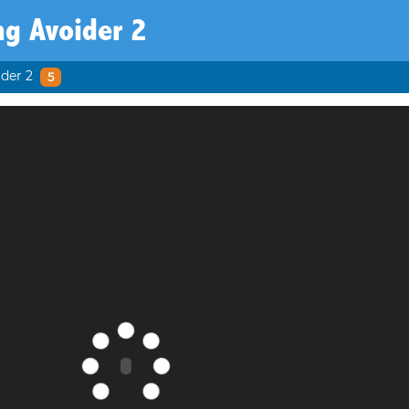
ng Avoider 2
ider 2
5