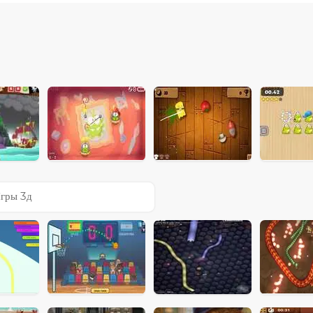
гры 3д