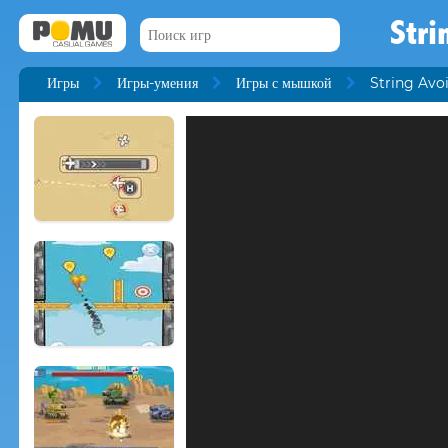
Stri
Игры
Игры-умения
Игры с мышкой
String Avo