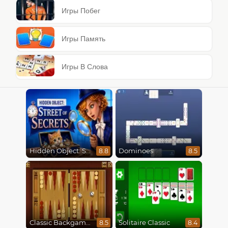
Игры Побег
Игры Память
Игры В Слова
Hidden Object: Street Of Secrets
Dominoes
8.8
8.5
Classic Backgammon
Solitaire Classic
8.5
8.4