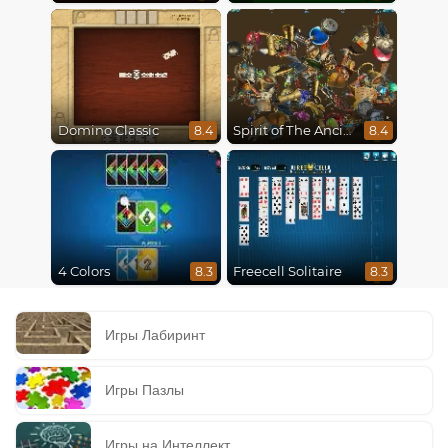
Domino Classic
Spirit of The Ancient Forest
8.4
8.4
4 Colors
Freecell Solitaire
8.3
8.3
Игры Лабиринт
Игры Пазлы
Игры на Интеллект