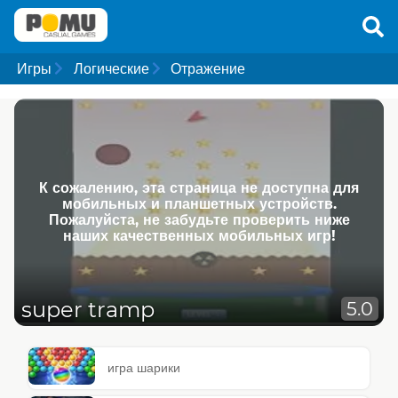
Игры
Логические
Отражение
К сожалению, эта страница не доступна для
мобильных и планшетных устройств.
Пожалуйста, не забудьте проверить ниже
наших качественных мобильных игр!
super tramp
5.0
игра шарики