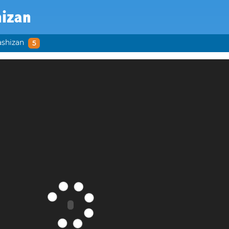
hizan
ashizan
5