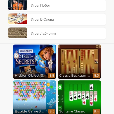
Игры Побег
Игры В Слова
Игры Лабиринт
Hidden Object: Street Of Secrets
Classic Backgammon
8.8
8.5
Bubble Game 3 Christmas
Solitaire Classic
8.5
8.4