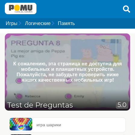
Игры
Логические
Память
К сожалению, эта страница не доступна для
мобильных и планшетных устройств.
Пожалуйста, не забудьте проверить ниже
наших качественных мобильных игр!
Test de Preguntas
5.0
игра шарики