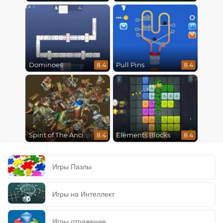
Dominoes
Pull Pins
8.4
8.4
Spirit of The Ancient Forest
Elements Blocks
8.4
8.4
Игры Пазлы
Игры на Интеллект
Игры отражение