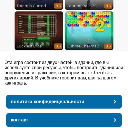
Totemia Cursed Marbles
Cannon Balls 3D
8.3
8.3
2
Luckiest Dice
Bubble Charms 2
8.3
8.3
Эта игра состоит из двух частей, в здании, где вы
используете свои ресурсы, чтобы построить здания или
вооружение и сражение, в котором вы enfrentrás
других армий. В учебнике говорит вам, шаг за шагом,
как играть.
политика конфиденциальности
контакт