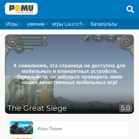
Игры
-умения
игры Launch
Катапульты
К сожалению, эта страница не доступна для
мобильных и планшетных устройств.
Пожалуйста, не забудьте проверить ниже
наших качественных мобильных игр!
The Great Siege
5.0
Игры Пушки