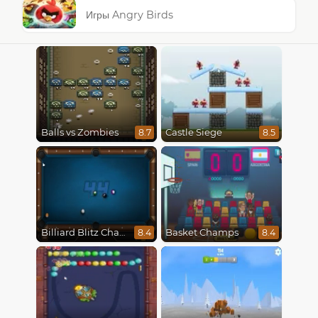
Игры Angry Birds
Balls vs Zombies
Castle Siege
8.7
8.5
Billiard Blitz Challenge
Basket Champs
8.4
8.4