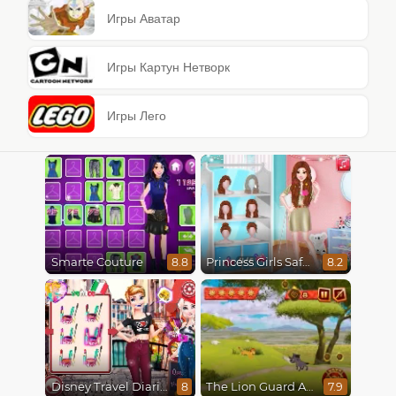
Игры Аватар
Игры Картун Нетворк
Игры Лего
Smarte Couture
Princess Girls Safari Trip
8.8
8.2
Disney Travel Diaries: City Break
The Lion Guard Assemble
8
7.9