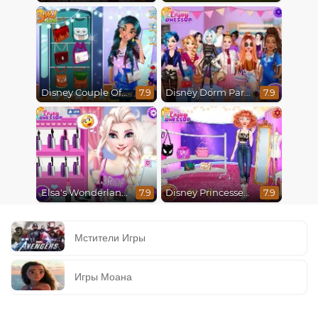
Disney Couple Of The Year
Disney Dorm Party
7.9
7.9
Elsa's Wonderland Wedding
Disney Princesses Runway Show
7.9
7.9
Мстители Игры
Игры Моана