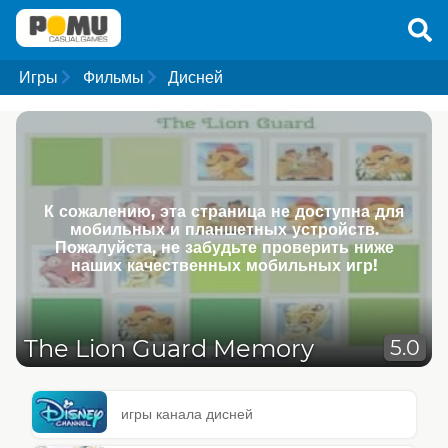
Игры
Фильмы
Дисней
К сожалению, эта страница не доступна для
мобильных и планшетных устройств.
Пожалуйста, не забудьте проверить ниже
наших качественных мобильных игр!
The Lion Guard Memory
5.0
игры канала дисней