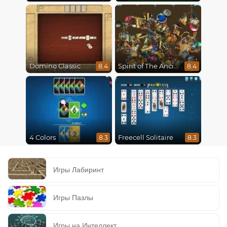
Domino Classic
Spirit of The Ancient Forest
8.4
8.4
4 Colors
Freecell Solitaire
8.3
8.3
Игры Лабиринт
Игры Пазлы
Игры на Интеллект