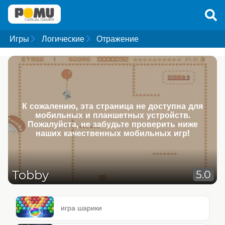
Игры
Логические
Отражение
К сожалению, эта страница не доступна для
мобильных и планшетных устройств.
Пожалуйста, не забудьте проверить ниже
наших качественных мобильных игр!
Tobby
5.0
игра шарики