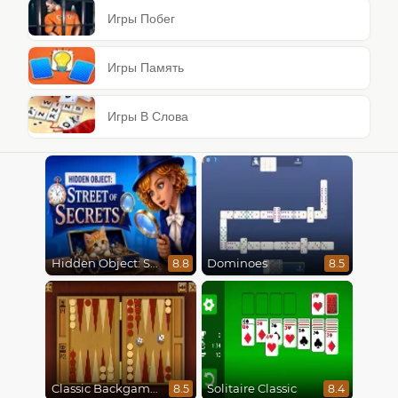
Игры Побег
Игры Память
Игры В Слова
Hidden Object: Street Of Secrets
Dominoes
8.8
8.5
Classic Backgammon
Solitaire Classic
8.5
8.4