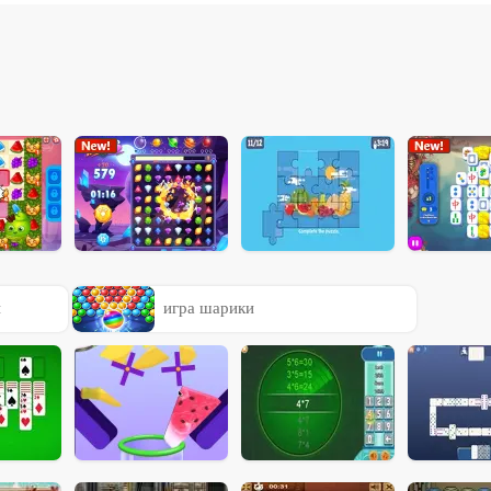
ы
игра шарики