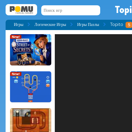
Topi
Игры
Логические Игры
Игры Пазлы
Topito
5