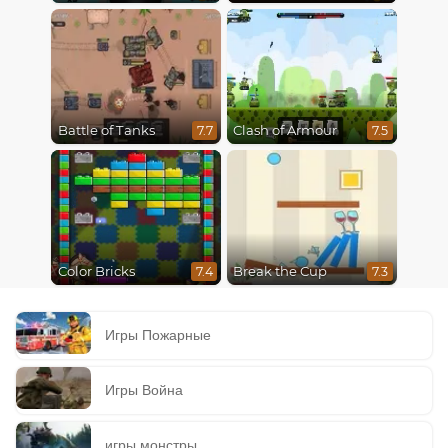
Battle of Tanks
Clash of Armour
7.7
7.5
Color Bricks
Break the Cup
7.4
7.3
Игры Пожарные
Игры Война
игры монстры