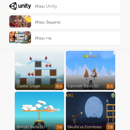
Игры Unity
Игры Защита
Игры гта
Castle Siege
Cannon Balls 3D
8.4
8.3
Bomb Balls 3D
Skulls vs Zombies
7.8
7.8