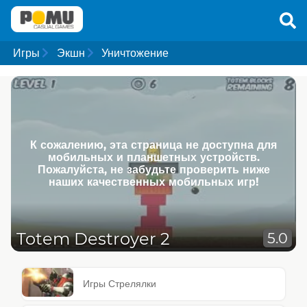
Игры
Экшн
Уничтожение
К сожалению, эта страница не доступна для
мобильных и планшетных устройств.
Пожалуйста, не забудьте проверить ниже
наших качественных мобильных игр!
Totem Destroyer 2
5.0
Игры Стрелялки