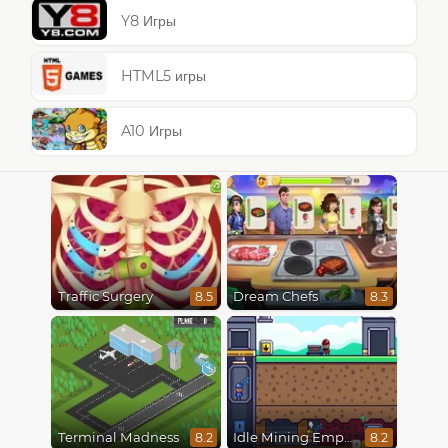
Y8 Игры
HTML5 игры
A10 Игры
Traffic Surgery
Dream Chefs
8.5
8.3
Terminal Madness
Idle Mining Empire
8.2
8.2