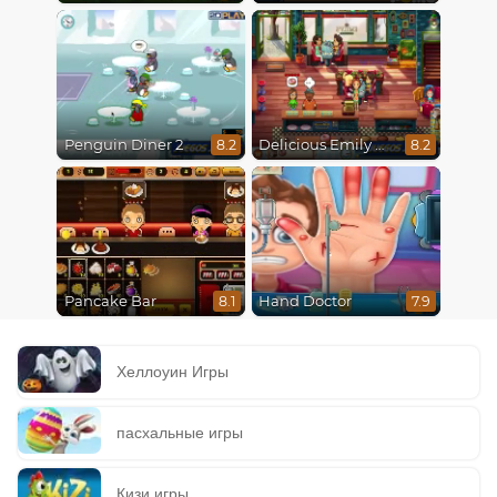
Penguin Diner 2
Delicious Emily New Beginning
8.2
8.2
Pancake Bar
Hand Doctor
8.1
7.9
Хеллоуин Игры
пасхальные игры
Кизи игры