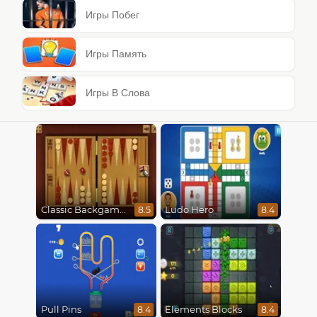
Игры Побег
Игры Память
Игры В Слова
Classic Backgammon
Ludo Hero
8.5
8.4
Pull Pins
Elements Blocks
8.4
8.4