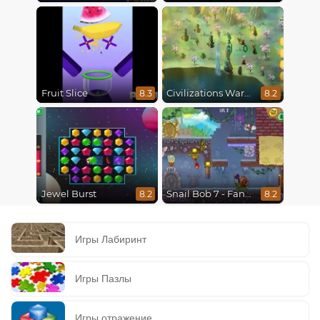
Fruit Slice
Civilizations Wars Master Edition
8.3
8.2
Jewel Burst
Snail Bob 7 - Fantasy Story
8.2
8.2
Игры Лабиринт
Игры Пазлы
Игры отражение