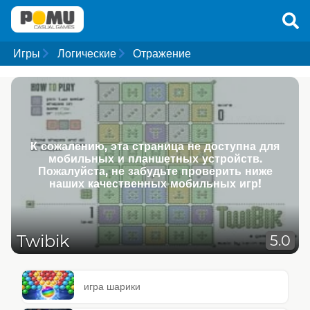
Игры
Логические
Отражение
К сожалению, эта страница не доступна для
мобильных и планшетных устройств.
Пожалуйста, не забудьте проверить ниже
наших качественных мобильных игр!
Twibik
5.0
игра шарики