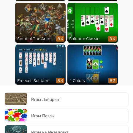
Spirit of The Ancient Forest
Solitaire Classic
8.4
8.4
Freecell Solitaire
4 Colors
8.4
8.3
Игры Лабиринт
Игры Пазлы
Игры на Интеллект