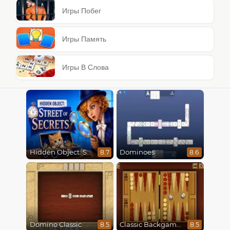
Игры Побег
Игры Память
Игры В Слова
Hidden Object: Street Of Secrets
Dominoes
8.7
8.6
Domino Classic
Classic Backgammon
8.5
8.5