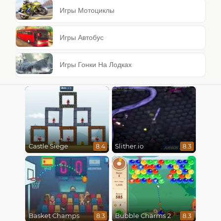
Игры Мотоциклы
Игры Автобус
Игры Гонки На Лодках
Castle Siege
Slither.io
8.4
8.3
Basket Champs
Bubble Charms 2
8.3
8.3