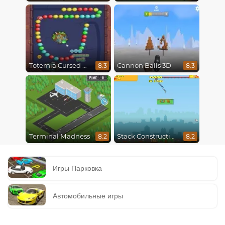
Totemia Cursed Marbles
Cannon Balls 3D
8.3
8.3
Terminal Madness
Stack Construction
8.2
8.2
Игры Парковка
Автомобильные игры