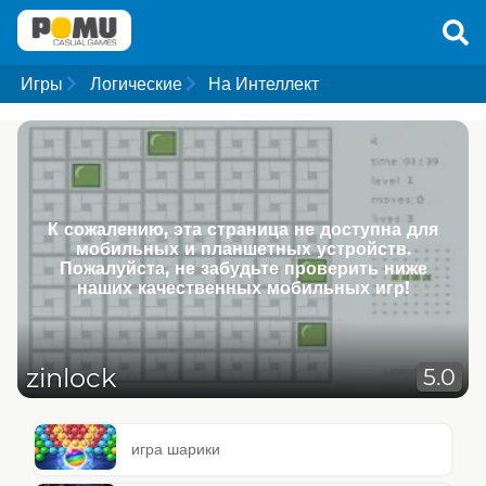
Игры
Логические
На Интеллект
К сожалению, эта страница не доступна для
мобильных и планшетных устройств.
Пожалуйста, не забудьте проверить ниже
наших качественных мобильных игр!
zinlock
5.0
игра шарики