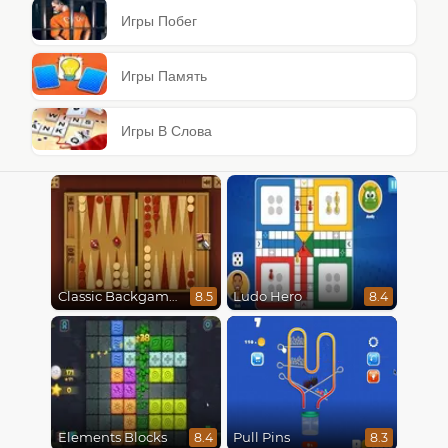
Игры Побег
Игры Память
Игры В Слова
Classic Backgammon
Ludo Hero
8.5
8.4
Elements Blocks
Pull Pins
8.4
8.3