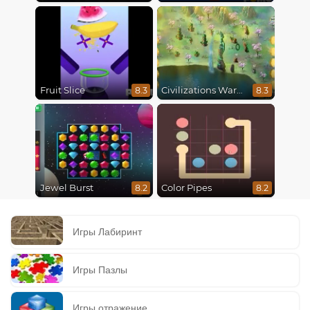
Fruit Slice
Civilizations Wars Master Edition
8.3
8.3
Jewel Burst
Color Pipes
8.2
8.2
Игры Лабиринт
Игры Пазлы
Игры отражение