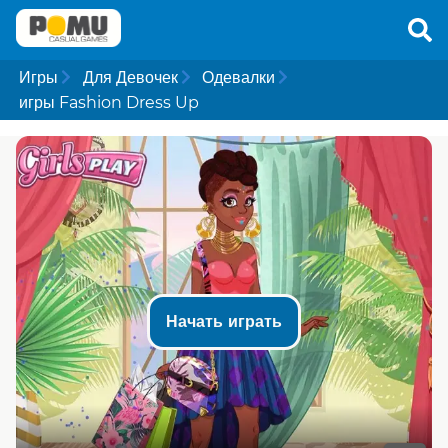
Игры
Для Девочек
Одевалки
игры Fashion Dress Up
Начать играть