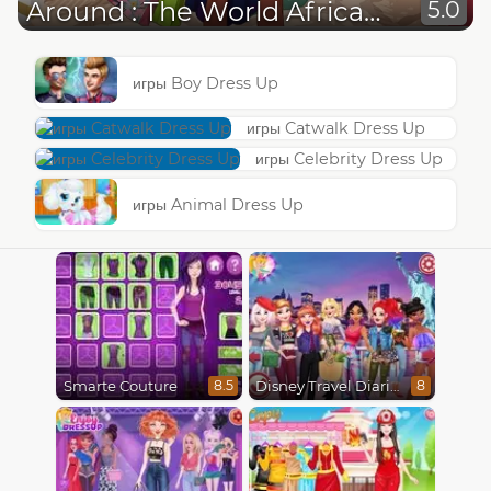
Around : The World African Patterns
5.0
игры Boy Dress Up
игры Catwalk Dress Up
игры Celebrity Dress Up
игры Animal Dress Up
Smarte Couture
Disney Travel Diaries: City Break
8.5
8