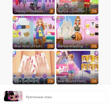
Disney Princesses Runway Show
Barbie Loves Her Job
8
7.9
Year Round Fashionista Rapunzel
Barbie Roadtrip Adventure
7.8
7.6
Ellie Get Ready With Me 2
Year Round Fashionista Belle
7.6
7.6
Кукольные игры