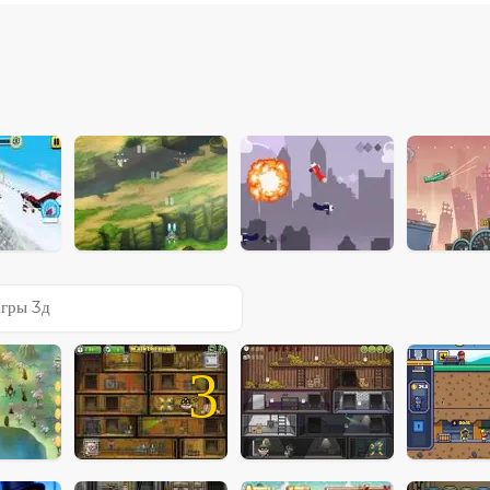
гры 3д
3