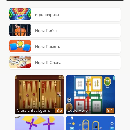
игра шарики
Игры Побег
Игры Память
Игры В Слова
Classic Backgammon
Ludo Hero
8.5
8.4