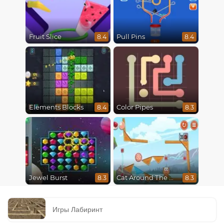
Fruit Slice
Pull Pins
8.4
8.4
Elements Blocks
Color Pipes
8.4
8.3
Jewel Burst
Cat Around The World
8.3
8.3
Игры Лабиринт