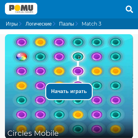
Игры
Логические
Пазлы
Match 3
Начать играть
Circles Mobile