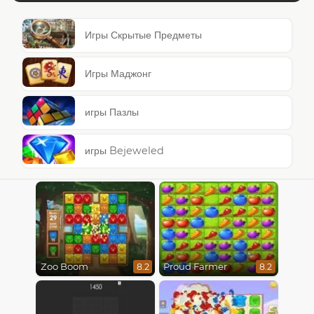
Игры Скрытые Предметы
Игры Маджонг
игры Пазлы
игры Bejeweled
Zoo Boom
Proud Farmer
8.2
8.2